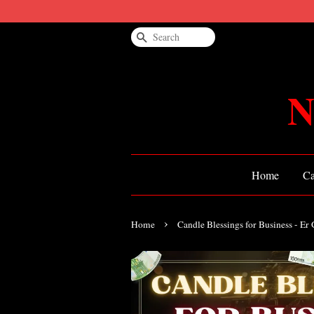
Search
N
Home
Ca
›
Home
Candle Blessings for Business - E