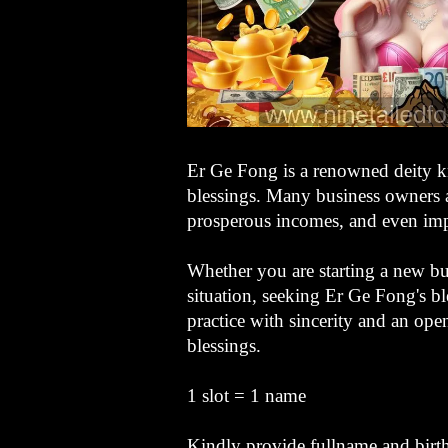
Er Ge Fong is a renowned deity kn
blessings. Many business owners an
prosperous incomes, and even imp
Whether you are starting a new bu
situation, seeking Er Ge Fong's bl
practice with sincerity and an open
blessings.
1 slot = 1 name
Kindly provide fullname and birt