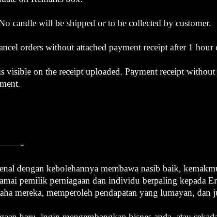
. No candle will be shipped or to be collected by customer.
ncel orders without attached payment receipt after 1 hour 
 visible on the receipt uploaded. Payment receipt withou
yment.
——-
rkenal dengan kebolehannya membawa nasib baik, kemakmu
ai pemilik perniagaan dan individu berpaling kepada E
saha mereka, memperoleh pendapatan yang lumayan, dan j
aan baru, ingin mengembangkan bisnes anda, atau sekad