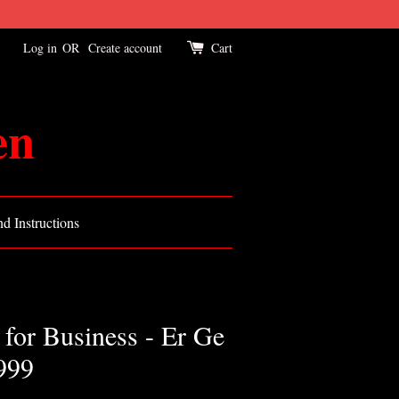
Log in
OR
Create account
Cart
en
d Instructions
 for Business - Er Ge
999