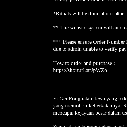
*Rituals will be done at our altar
** The website system will auto ca
*** Please ensure Order Number is
due to admin unable to verify pa
How to order and purchase :
https://shorturl.at/JpWZo
——————————————
Er Ger Fong ialah dewa yang te
yang memohon keberkatannya. Ram
mencapai kejayaan besar dalam u
Sama ada anda memulakan perniag