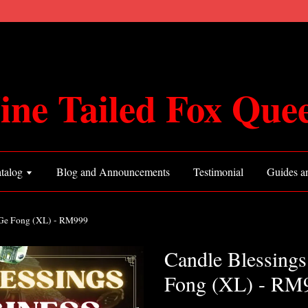
ine Tailed Fox Que
talog
Blog and Announcements
Testimonial
Guides an
r Ge Fong (XL) - RM999
Candle Blessings
Fong (XL) - RM